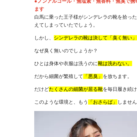
●ノンアルコール・無塩素・無香料・無臭で携
ます
白馬に乗った王子様がシンデレラの靴を拾った
えてしまっていたでしょう。
しかし、
シンデレラの靴は決して「臭く無い」
なぜ臭く無いのでしょうか？
ひとは身体や衣服は洗うのに
靴は洗わない。
だから細菌が繁殖して
「悪臭」
を放ちます。
だけど
たくさんの細菌が居る靴
を毎日履き続け
このような環境と、もう
「おさらば」
しません