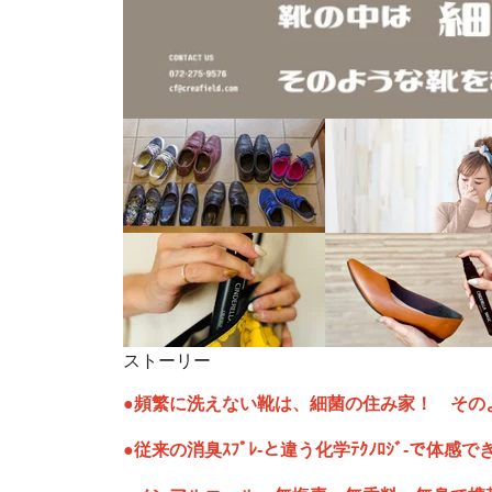
ストーリー
●頻繁に洗えない靴は、細菌の住み家！ その
●従来の消臭ｽﾌﾟﾚ‐と違う化学ﾃｸﾉﾛｼﾞ‐で体感