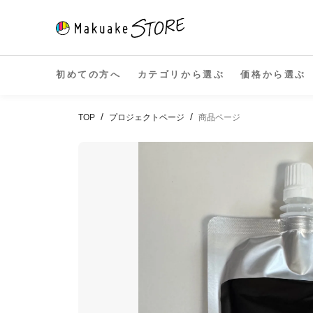
ス
キ
ッ
プ
し
初めての方へ
カテゴリから選ぶ
価格から選ぶ
て
コ
TOP
プロジェクトページ
商品ページ
ン
テ
ン
ツ
に
移
動
す
る